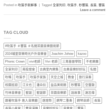
Posted in
吹笛手新鮮事
|
Tagged
全家列印
,
吹笛手
,
秒響笛
,
長笛
,
響笛
Leave a comment
TAG CLOUD
#吹笛手 ＃響笛 ＃名間茶園音樂藝術節
2024埔里穿樂時光戶外音樂會
Joachim Johow
kazoo
Phonic Crown
vivi老師
Vivi 老師
三育基督學院
不老樂團
全家列印
南投燈會
古典室內樂集
古典音樂好好玩
名間
吹嘴
吹笛手
吹笛手家族
天空之城
教會
旅行演奏
校園巡迴
江文也
潘朵拉
益品美術館
秒響笛
空靈鼓
竹林音樂會
聖誕
聖誕節
茶園音樂節
說故事
謝志偉
跟著吹笛手 進入音樂廳
逐燈祭
鋼琴二重奏
鋼琴巫師
長笛
長笛小星星
雙音漫舞
音樂好好玩
音樂會
響笛