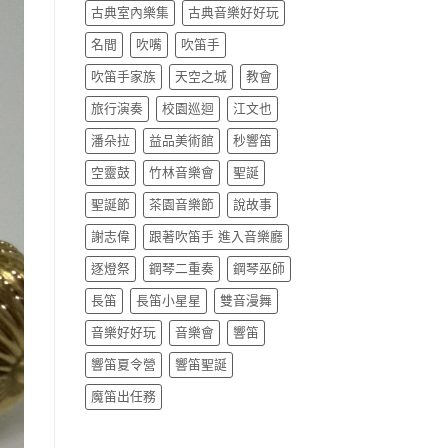
古典室內樂集
古典音樂好好玩
名間
吹嘴
吹笛手
吹笛手家族
天空之城
教會
旅行演奏
校園巡迴
江文也
潘朵拉
益品美術館
秒響笛
空靈鼓
竹林音樂會
聖誕
聖誕節
茶園音樂節
說故事
謝志偉
跟著吹笛手 進入音樂廳
逐燈祭
鋼琴二重奏
鋼琴巫師
長笛
長笛小星星
雙音漫舞
音樂好好玩
音樂會
響笛
響笛夏令營
響笛聖誕
魔笛出任務