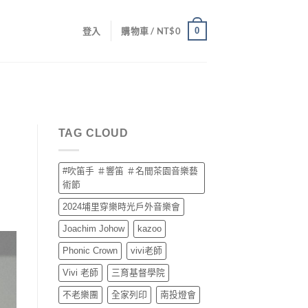
0
登入
購物車 /
NT$
0
TAG CLOUD
#吹笛手 ＃響笛 ＃名間茶園音樂藝
術節
2024埔里穿樂時光戶外音樂會
Joachim Johow
kazoo
Phonic Crown
vivi老師
Vivi 老師
三育基督學院
不老樂團
全家列印
南投燈會