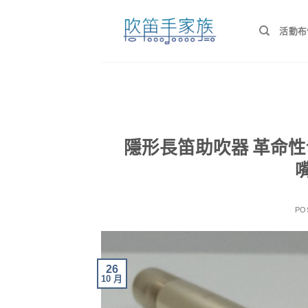
Skip
to
活動布
content
隱形長笛助吹器 革命
PO
26
10 月