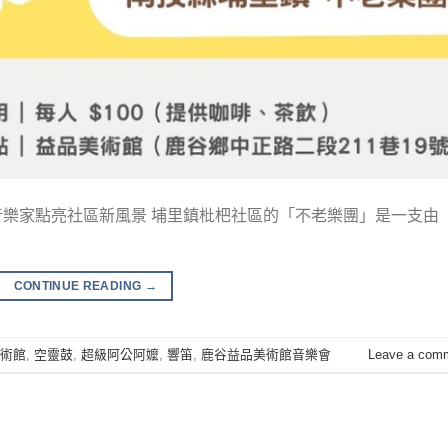
樂家點亮社區新風景 埔里鎮枇杷社區的「不老樂團」是一支由
CONTINUE READING
→
術館
,
空靈鼓
,
超級阿公阿嬤
,
響笛
,
鹿谷益品美術館音樂會
Leave a com