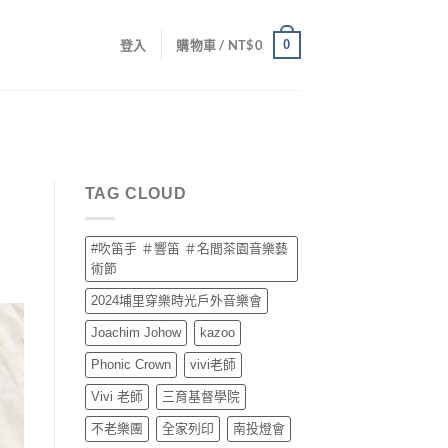
0
登入
購物車 /
NT$
0
TAG CLOUD
#吹笛手 ＃響笛 ＃名間茶園音樂藝
術節
2024埔里穿樂時光戶外音樂會
Joachim Johow
kazoo
Phonic Crown
vivi老師
Vivi 老師
三育基督學院
不老樂團
全家列印
南投燈會