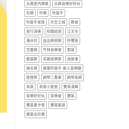
古典室內樂集
古典音樂好好玩
名間
吹嘴
吹笛手
吹笛手家族
天空之城
教會
旅行演奏
校園巡迴
江文也
潘朵拉
益品美術館
秒響笛
空靈鼓
竹林音樂會
聖誕
聖誕節
茶園音樂節
說故事
謝志偉
跟著吹笛手 進入音樂廳
逐燈祭
鋼琴二重奏
鋼琴巫師
長笛
長笛小星星
雙音漫舞
音樂好好玩
音樂會
響笛
響笛夏令營
響笛聖誕
魔笛出任務