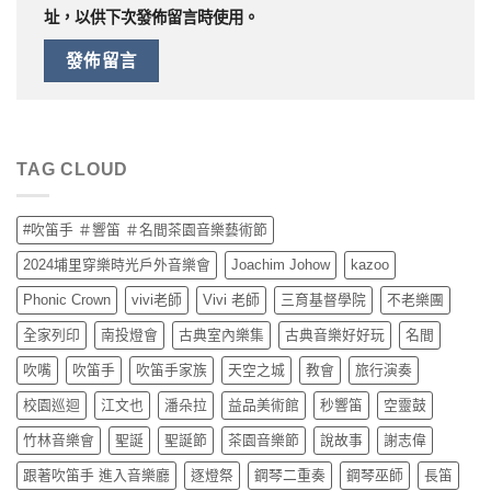
址，以供下次發佈留言時使用。
TAG CLOUD
#吹笛手 ＃響笛 ＃名間茶園音樂藝術節
2024埔里穿樂時光戶外音樂會
Joachim Johow
kazoo
Phonic Crown
vivi老師
Vivi 老師
三育基督學院
不老樂團
全家列印
南投燈會
古典室內樂集
古典音樂好好玩
名間
吹嘴
吹笛手
吹笛手家族
天空之城
教會
旅行演奏
校園巡迴
江文也
潘朵拉
益品美術館
秒響笛
空靈鼓
竹林音樂會
聖誕
聖誕節
茶園音樂節
說故事
謝志偉
跟著吹笛手 進入音樂廳
逐燈祭
鋼琴二重奏
鋼琴巫師
長笛