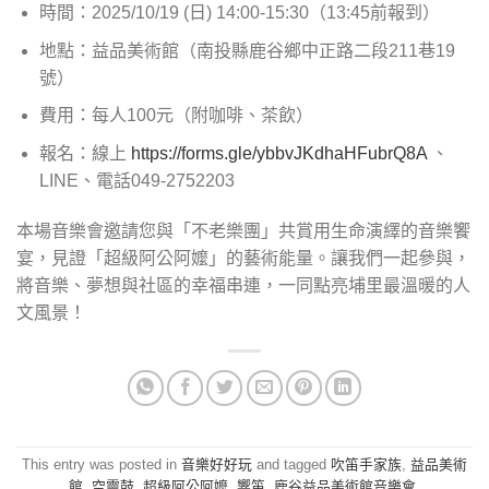
時間：2025/10/19 (日) 14:00-15:30（13:45前報到）
地點：益品美術館（南投縣鹿谷鄉中正路二段211巷19
號）
費用：每人100元（附咖啡、茶飲）
報名：線上
https://forms.gle/ybbvJKdhaHFubrQ8A
、
LINE、電話049-2752203
本場音樂會邀請您與「不老樂團」共賞用生命演繹的音樂饗
宴，見證「超級阿公阿嬤」的藝術能量。讓我們一起參與，
將音樂、夢想與社區的幸福串連，一同點亮埔里最溫暖的人
文風景！
This entry was posted in
音樂好好玩
and tagged
吹笛手家族
,
益品美術
館
,
空靈鼓
,
超級阿公阿嬤
,
響笛
,
鹿谷益品美術館音樂會
.