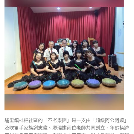
埔里鎮枇杷社區的「不老樂團」是一支由「超級阿公阿嬤」
及吹笛手家族謝志偉、廖瑋娸兩位老師共同創立、年齡橫跨